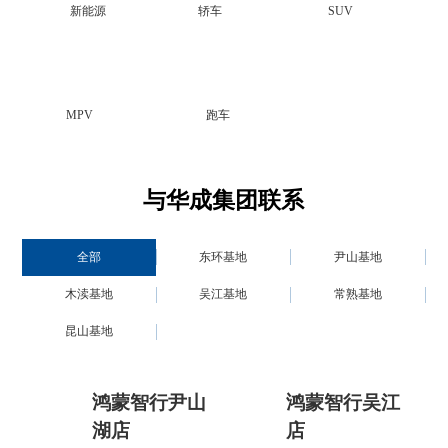
新能源
轿车
SUV
MPV
跑车
与华成集团联系
全部
东环基地
尹山基地
木渎基地
吴江基地
常熟基地
昆山基地
鸿蒙智行尹山
鸿蒙智行吴江
湖店
店