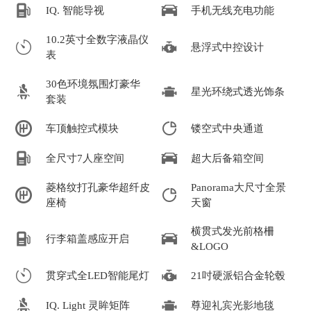
IQ. 智能导视
手机无线充电功能
10.2英寸全数字液晶仪
悬浮式中控设计
表
30色环境氛围灯豪华
星光环绕式透光饰条
套装
车顶触控式模块
镂空式中央通道
全尺寸7人座空间
超大后备箱空间
菱格纹打孔豪华超纤皮
Panorama大尺寸全景
座椅
天窗
横贯式发光前格柵
行李箱盖感应开启
&LOGO
贯穿式全LED智能尾灯
21吋硬派铝合金轮毂
IQ. Light 灵眸矩阵
尊迎礼宾光影地毯