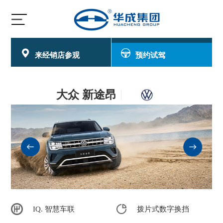
400-018-8181
车辆以旧换新
来经销店参观
预约试驾
大众 新途昂
IQ. 智慧车联
拨片式数字换挡