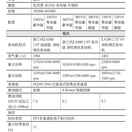
颜色
玄武黑 冰川白 冰岛银 大地棕
价格
295000-405000
330TSI
380TSI
380TSI
530V6
530V6
330TSI
380TSI
配置
尊崇豪
尊崇豪
尊崇旗
尊崇豪
尊崇旗
豪华版
豪华版
华版
华版
舰版
华版
舰版
动力
第三代EA888
EA390 2.5T V6
第三代EA888 2.0T 高功
发动机型式
2.0T 低碳版 涡轮
涡轮增压发动
版 涡轮增压发动机
增压发动机
机
排气量 ( cc)
1984
2492
137kW/4100-6000
220kW/6000
最大功率
162kW/4500-6200 rpm
rpm
rpm
320Nm/1500-4000
500Nm/2750-
最大扭矩
350Nm/1500-4400 rpm
rpm
3500 rpm
变速箱
DQ501 DSG七速湿式双离合变速器
驱动模式
前驱
4 Motion 智能四驱
燃油消耗
(WLTC综合工
7.4
8.5
9.7
况) (L/100km)
操控
转向类型
EPS车速感应电子助力转向
最小转弯直径
11
(m)