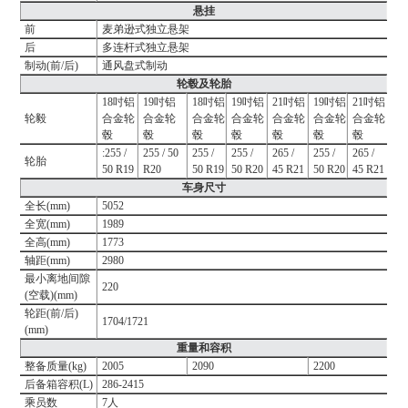
悬挂
前
麦弟逊式独立悬架
后
多连杆式独立悬架
制动(前/后)
通风盘式制动
轮毂及轮胎
18吋铝
19吋铝
18吋铝
19吋铝
21吋铝
19吋铝
21吋铝
轮毅
合金轮
合金轮
合金轮
合金轮
合金轮
合金轮
合金轮
毂
毂
毂
毂
毂
毂
毂
:255 /
255 / 50
255 /
255 /
265 /
255 /
265 /
轮胎
50 R19
R20
50 R19
50 R20
45 R21
50 R20
45 R21
车身尺寸
全长(mm)
5052
全宽(mm)
1989
全高(mm)
1773
轴距(mm)
2980
最小离地间隙
220
(空载)(mm)
轮距(前/后)
1704/1721
(mm)
重量和容积
整备质量(kg)
2005
2090
2200
后备箱容积(L)
286-2415
乘员数
7人