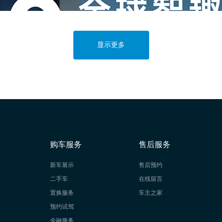
显示更多
购车服务
售后服务
新车展示
售后预约
二手车
在线留言
置换服务
车主之家
预约试驾
金融服务