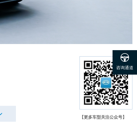
咨询通道
【更多车型关注公众号】