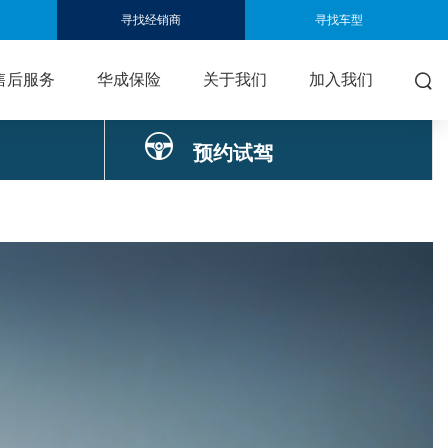
寻找经销商
寻找车型
售后服务
华成保险
关于我们
加入我们
预约试驾